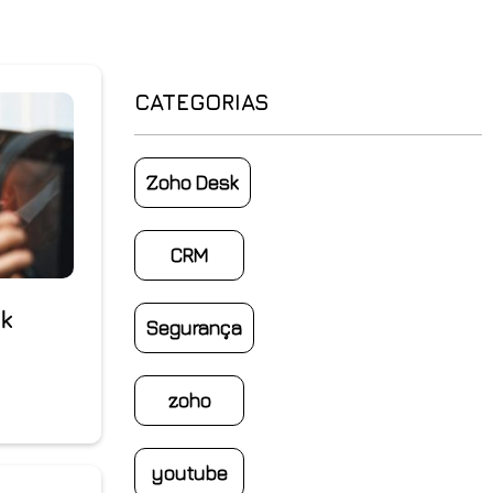
CATEGORIAS
Zoho Desk
CRM
k
Segurança
zoho
youtube