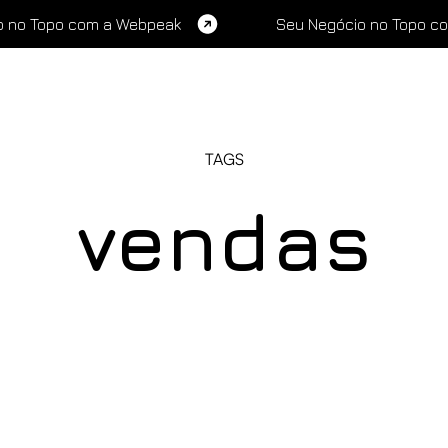
o no Topo com a Webpeak
Seu Negócio no Topo c
TAGS
vendas