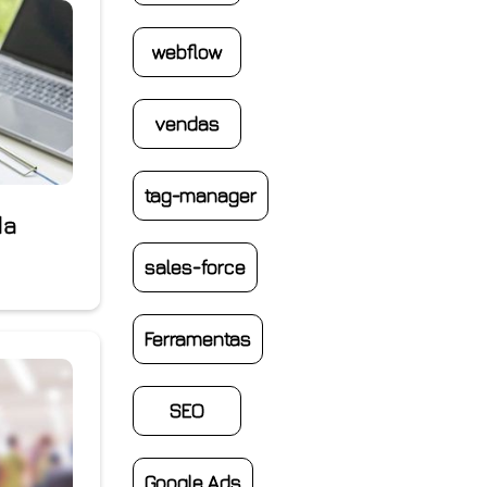
webflow
vendas
tag-manager
da
sales-force
Ferramentas
SEO
Google Ads