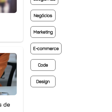
Negócios
Marketing
E-commerce
Code
Design
s de