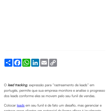
Share
Facebook
WhatsApp
LinkedIn
Email
Copy
Link
O
lead tracking
,
expressão para ‘’rastreamento de leads’’ em
portugês, permite que sua empresa monitore e analise o progresso
dos leads conforme eles se movem pelo seu funil de vendas.
Colocar
leads
em seu funil é de fato um desafio, mas gerenciar e
rastrear esses clientes em potencial de forma eficaz é igualmente