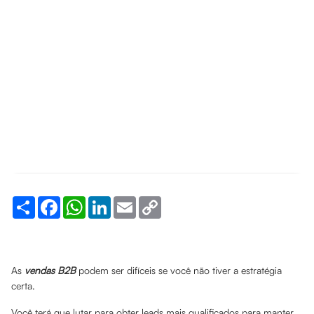
Share
Facebook
WhatsApp
LinkedIn
Email
Copy
Link
As
vendas B2B
podem ser difíceis se você não tiver a estratégia
certa.
Você terá que lutar para obter leads mais qualificados para manter