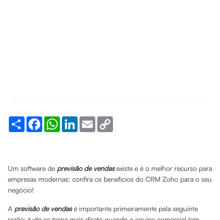
Share
Facebook
WhatsApp
LinkedIn
Email
Copy
Link
Um software de
previsão de vendas
existe e é o melhor recurso para
empresas modernas: confira os benefícios do CRM Zoho para o seu
negócio!
A
previsão de vendas
é importante primeiramente pela seguinte
razão: tudo se torna mais direto quando a equipe comercial tem