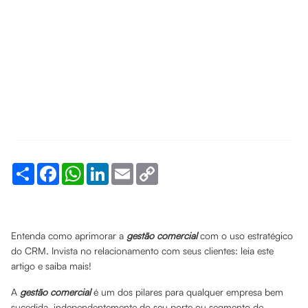
Share
Facebook
WhatsApp
LinkedIn
Email
Copy
Link
Entenda como aprimorar a
gestão comercial
com o uso estratégico
do CRM. Invista no relacionamento com seus clientes: leia este
artigo e saiba mais!
A
gestão comercial
é um dos pilares para qualquer empresa bem
sucedida, independentemente do seu porte ou segmento de