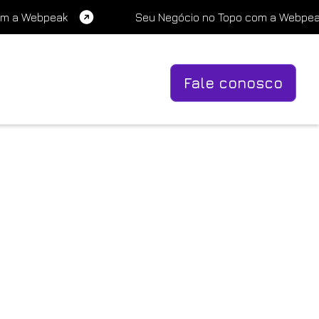
om a Webpeak
Seu Negócio no Topo com a Webpe
Fale conosco