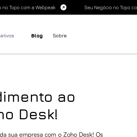
o no Topo com a Webpeak
Seu Negócio no Topo c
cativos
Blog
Sobre
dimento ao
ho Desk!
e da sua empresa com o Zoho Desk! Os