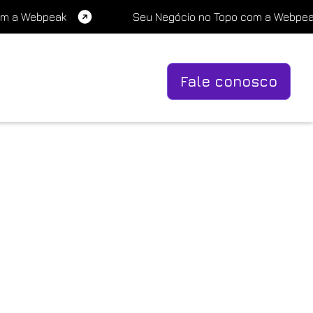
om a Webpeak
Seu Negócio no Topo com a Webpe
Fale conosco