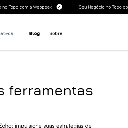
o no Topo com a Webpeak
Seu Negócio no Topo c
cativos
Blog
Sobre
s ferramentas
ho: impulsione suas estratégias de