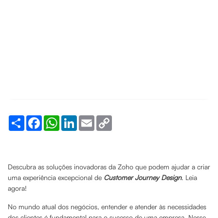
Share
Facebook
WhatsApp
LinkedIn
Email
Copy
Link
Descubra as soluções inovadoras da Zoho que podem ajudar a criar
uma experiência excepcional de
Customer Journey Design
. Leia
agora!
No mundo atual dos negócios, entender e atender às necessidades
dos clientes é fundamental para o sucesso de uma empresa. Nesse