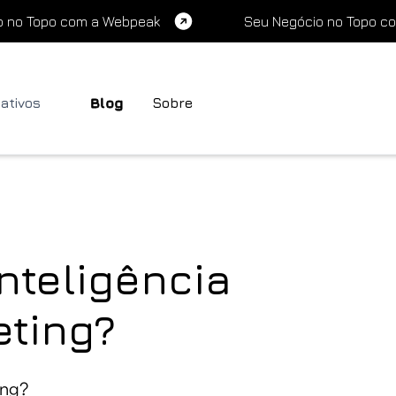
o no Topo com a Webpeak
Seu Negócio no Topo c
cativos
Blog
Sobre
nteligência
eting?
ing?