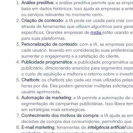
Análise preditiva
: a análise preditiva permite que as e
base em dados históricos. Isso ajuda as empresas a en
ou serviços relevantes no momento certo.
Criação de conteúdo
: a IA pode ser usada para criar con
através de ferramentas que utilizam algoritmos para g
específicos. Grandes empresas de
mídia
estão usando es
para suas plataformas.
Personalização de conteúdo
: com a IA, as empresas po
cada usuário, levando em consideração suas preferência
aumentar o engajamento e a satisfação do cliente.
Publicidade programática
: a publicidade programática 
publicitário, direcionando anúncios para segmentos espe
o custo de aquisição e melhora o retorno sobre o invest
Chatbots
: os chatbots são cada vez mais utilizados pel
horas por dia. Eles podem gerenciar múltiplas solicita
usuário aprimorada.
Automação de marketing
: a IA permite a automação de v
segmentação de campanhas publicitárias. Isso libera te
em estratégias mais estratégicas.
Conhecimento dos motivos de compra
: a IA ajuda as e
decisões de compra dos consumidores, permitindo que 
E-mail marketing
: ferramentas de
inteligência artificial
são