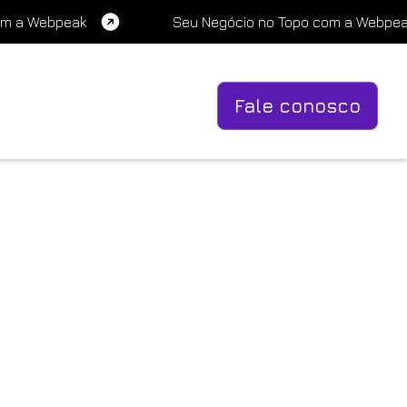
om a Webpeak
Seu Negócio no Topo com a Webpe
Fale conosco