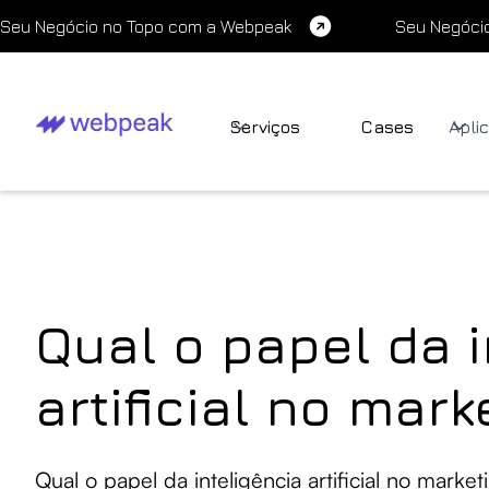
Seu Negócio no Topo com a Webpeak
Seu Negóci
Serviços
Cases
Apli
Qual o papel da i
artificial no mark
Qual o papel da inteligência artificial no market