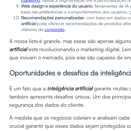
marketing
, desde a segmentação até a personalização 
Web design e experiência do usuário
: ferramentas de I
base nas preferências e comportamentos dos usuários, g
Recomendações personalizadas
: com base em dados co
artificial
pode oferecer recomendações de produtos altam
chances de
conversão
.
A nossa lista é grande, mas essas são apenas algum
artificial
está revolucionando o marketing digital. Le
que inovam o mercado, pois elas são capazes de enga
Oportunidades e desafios da inteligência
É um fato que a
inteligência artificial
garante muitas 
também apresenta desafios únicos. Um dos principais
segurança dos dados do cliente.
À medida que os negócios coletam e analisam cada v
crucial garantir que esses dados sejam protegidos c