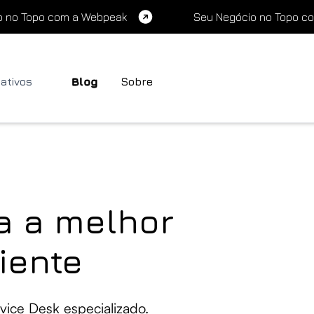
o no Topo com a Webpeak
Seu Negócio no Topo c
cativos
Blog
Sobre
a a melhor
iente
vice Desk especializado.