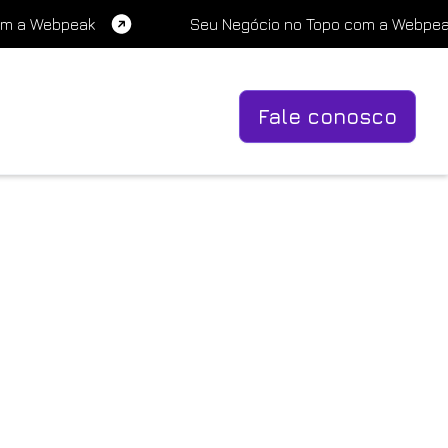
om a Webpeak
Seu Negócio no Topo com a Webpe
Fale conosco