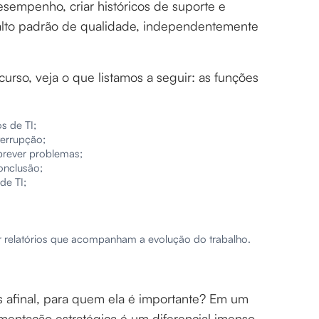
esempenho, criar históricos de suporte e
 alto padrão de qualidade, independentemente
rso, veja o que listamos a seguir: as funções
s de TI;
terrupção;
 prever problemas;
conclusão;
de TI;
r relatórios que acompanham a evolução do trabalho.
s afinal, para quem ela é importante? Em um
mentação estratégica é um diferencial imenso