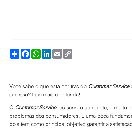
Share
Facebook
WhatsApp
LinkedIn
Email
Copy
Link
Você sabe o que está por trás do
Customer Service
e
sucesso? Leia mais e entenda!
O
Customer Service
, ou serviço ao cliente, é muito
problemas dos consumidores. É uma peça fundament
pois tem como principal objetivo garantir a satisfaçã