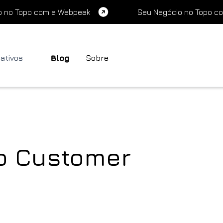
o no Topo com a Webpeak
Seu Negócio no Topo c
cativos
Blog
Sobre
do Customer