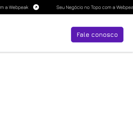
om a Webpeak
Seu Negócio no Topo com a Webpe
Fale conosco