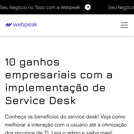
Seu Negócio no Topo com a Webpeak
Seu Negóci
10 ganhos
empresariais com a
implementação de
Service Desk
Conheça os benefícios do service desk! Veja como
melhorar a interação com o usuário até a otimização
dos recursos de TI. Leia o artigo e saiba mais!