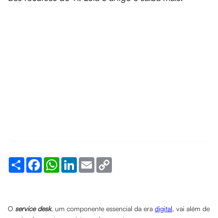
Share
Facebook
WhatsApp
LinkedIn
Email
Copy
Link
O
service desk
, um componente essencial da era
digital
, vai além de