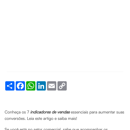
Share
Facebook
WhatsApp
LinkedIn
Email
Copy
Link
Conheça os 7
indicadores de vendas
essenciais para aumentar suas
conversões. Leia este artigo e saiba mais!
Se você está no setor comercial, sabe que acompanhar os