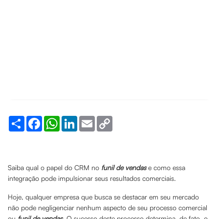
Share
Facebook
WhatsApp
LinkedIn
Email
Copy
Link
Saiba qual o papel do CRM no
funil de vendas
e como essa
integração pode impulsionar seus resultados comerciais.
Hoje, qualquer empresa que busca se destacar em seu mercado
não pode negligenciar nenhum aspecto de seu processo comercial
ou
funil de vendas
. O sucesso deste processo determina, de fato, o