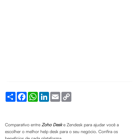
Share
Facebook
WhatsApp
LinkedIn
Email
Copy
Link
Comparativo entre
Zoho Desk
e Zendesk para ajudar você a
escolher o melhor help desk para o seu negócio. Confira os
benefícios de cada plataforma.