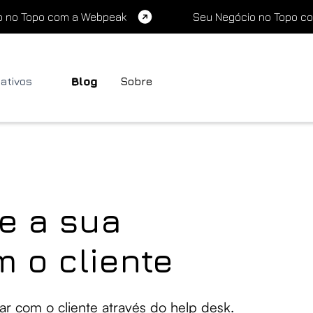
o no Topo com a Webpeak
Seu Negócio no Topo c
cativos
Blog
Sobre
ze a sua
 o cliente
r com o cliente através do help desk.