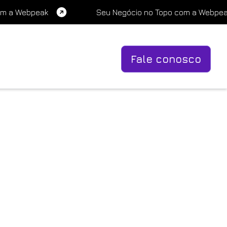
om a Webpeak
Seu Negócio no Topo com a Webpe
Fale conosco