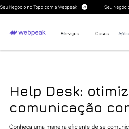
Seu Negócio no Topo com a Webpeak
Seu Negóci
Serviços
Cases
Apli
Help Desk: otimi
comunicação com
Conheça uma maneira eficiente de se comunica