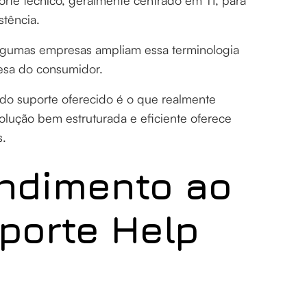
orte técnico, geralmente centrado em TI, para
stência.
 algumas empresas ampliam essa terminologia
fesa do consumidor.
do suporte oferecido é o que realmente
olução bem estruturada e eficiente oferece
s.
endimento ao
porte Help