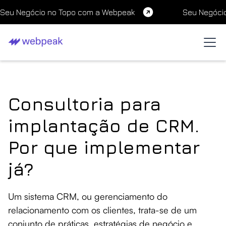
Seu Negócio no Topo com a Webpeak
Seu Negóci
Consultoria para
implantação de CRM.
Por que implementar
já?
Um sistema CRM, ou gerenciamento do
relacionamento com os clientes, trata-se de um
conjunto de práticas, estratégias de negócio e