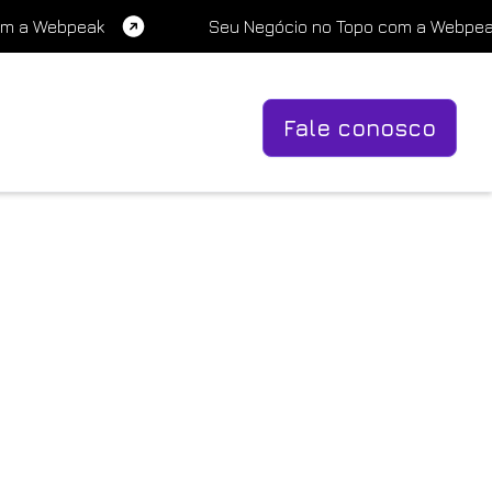
om a Webpeak
Seu Negócio no Topo com a Webpe
Fale conosco