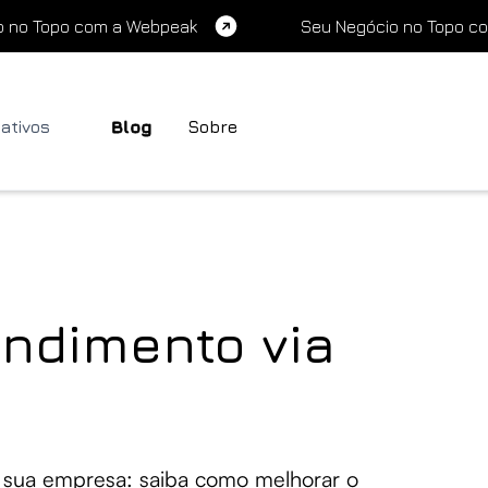
o no Topo com a Webpeak
Seu Negócio no Topo c
cativos
Blog
Sobre
endimento via
a sua empresa: saiba como melhorar o