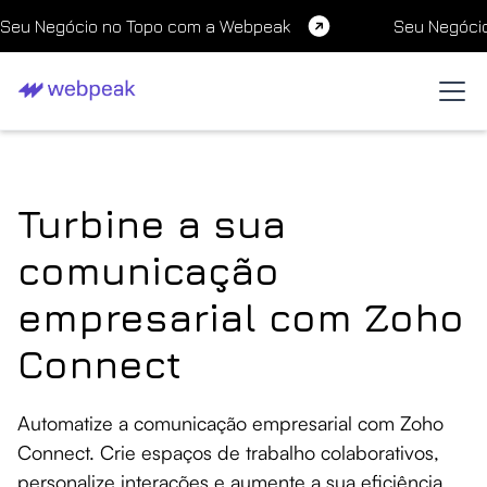
Seu Negócio no Topo com a Webpeak
Seu Negóci
Turbine a sua
comunicação
empresarial com Zoho
Connect
Automatize a comunicação empresarial com Zoho
Connect. Crie espaços de trabalho colaborativos,
personalize interações e aumente a sua eficiência.