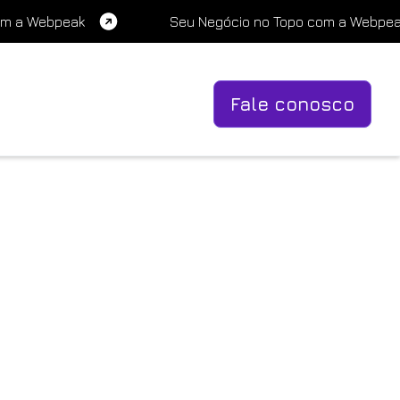
om a Webpeak
Seu Negócio no Topo com a Webpe
Fale conosco