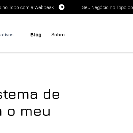
o no Topo com a Webpeak
Seu Negócio no Topo c
cativos
Blog
Sobre
stema de
a o meu