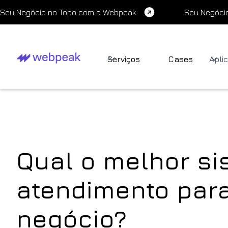
Seu Negócio no Topo com a Webpeak
Seu Negóci
Serviços
Cases
Apli
Qual o melhor si
atendimento par
negócio?