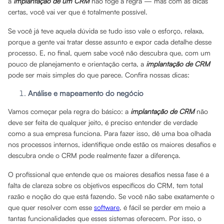
a
implantação de um CRM
não foge à regra — mas com as dicas
certas, você vai ver que é totalmente possível.
Se você já teve aquela dúvida se tudo isso vale o esforço, relaxa,
porque a gente vai tratar desse assunto e expor cada detalhe desse
processo. E, no final, quem sabe você não descubra que, com um
pouco de planejamento e orientação certa, a
implantação de CRM
pode ser mais simples do que parece. Confira nossas dicas:
Análise e mapeamento do negócio
Vamos começar pela regra do básico: a
implantação de CRM
não
deve ser feita de qualquer jeito, é preciso entender de verdade
como a sua empresa funciona. Para fazer isso, dê uma boa olhada
nos processos internos, identifique onde estão os maiores desafios e
descubra onde o CRM pode realmente fazer a diferença.
O profissional que entende que os maiores desafios nessa fase é a
falta de clareza sobre os objetivos específicos do CRM, tem total
razão e noção do que está fazendo. Se você não sabe exatamente o
que quer resolver com esse
software
, é fácil se perder em meio a
tantas funcionalidades que esses sistemas oferecem. Por isso, o