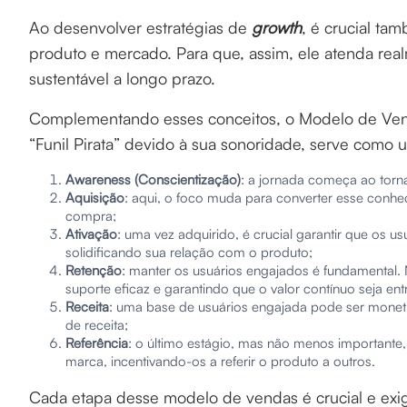
Ao desenvolver estratégias de
growth
, é crucial ta
produto e mercado. Para que, assim, ele atenda re
sustentável a longo prazo.
Complementando esses conceitos, o Modelo de Ve
“Funil Pirata” devido à sua sonoridade, serve como 
Awareness (Conscientização)
: a jornada começa ao torna
Aquisição
: aqui, o foco muda para converter esse conhec
compra;
Ativação
: uma vez adquirido, é crucial garantir que os u
solidificando sua relação com o produto;
Retenção
: manter os usuários engajados é fundamental. N
suporte eficaz e garantindo que o valor contínuo seja ent
Receita
: uma base de usuários engajada pode ser monet
de receita;
Referência
: o último estágio, mas não menos importante, 
marca, incentivando-os a referir o produto a outros.
Cada etapa desse modelo de vendas é crucial e exige