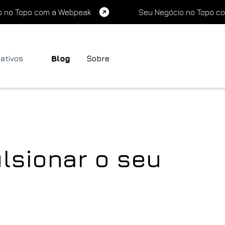
o no Topo com a Webpeak
Seu Negócio no Topo c
cativos
Blog
Sobre
lsionar o seu