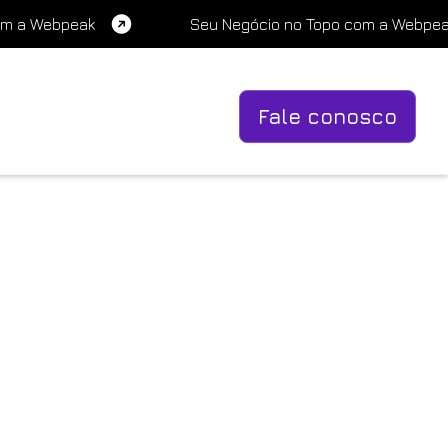
om a Webpeak
Seu Negócio no Topo com a Webpe
Fale conosco