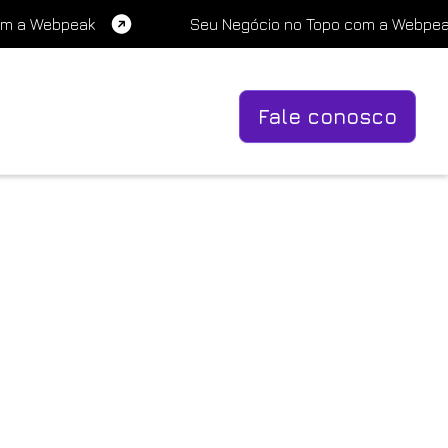
om a Webpeak
Seu Negócio no Topo com a Webpe
Fale conosco