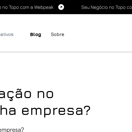
o no Topo com a Webpeak
Seu Negócio no Topo c
cativos
Blog
Sobre
fação no
nha empresa?
 empresa?