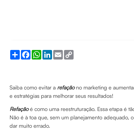
Share
Facebook
WhatsApp
LinkedIn
Email
Copy
Link
Saiba como evitar a
refação
no marketing e aumentar
e estratégias para melhorar seus resultados!
Refação
é como uma reestruturação. Essa etapa é t
Não é à toa que, sem um planejamento adequado, o
dar muito errado.