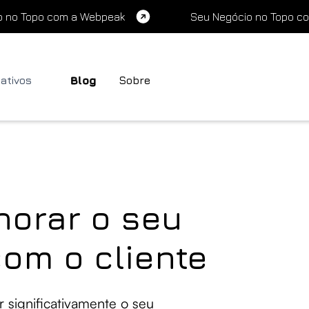
o no Topo com a Webpeak
Seu Negócio no Topo c
cativos
Blog
Sobre
horar o seu
om o cliente
r significativamente o seu