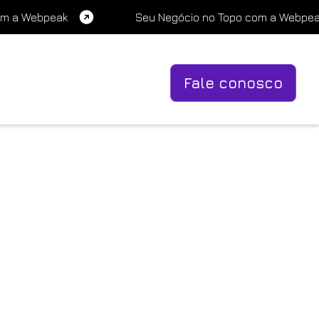
om a Webpeak
Seu Negócio no Topo com a Webpe
Fale conosco