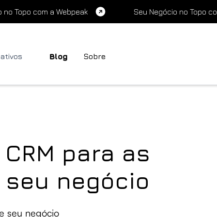
o no Topo com a Webpeak
Seu Negócio no Topo c
cativos
Blog
Sobre
 CRM para as
 seu negócio
e seu negócio