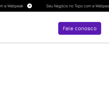
om a Webpeak
Seu Negócio no Topo com a Webpe
Fale conosco