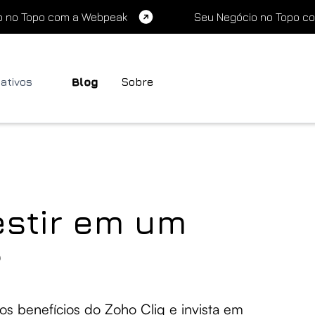
o no Topo com a Webpeak
Seu Negócio no Topo c
cativos
Blog
Sobre
estir em um
?
os benefícios do Zoho Cliq e invista em