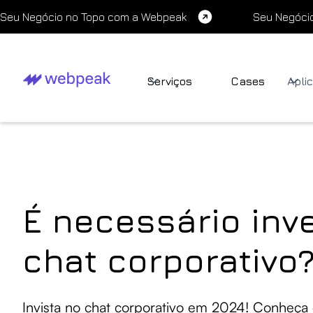
Seu Negócio no Topo com a Webpeak
Seu Negóci
Serviços
Cases
Apli
É necessário inv
chat corporativo
Invista no chat corporativo em 2024! Conheça 