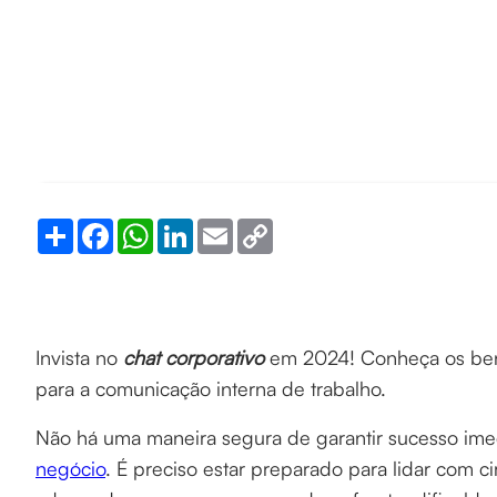
Share
Facebook
WhatsApp
LinkedIn
Email
Copy
Link
Invista no
chat corporativo
em 2024! Conheça os bene
para a comunicação interna de trabalho.
Não há uma maneira segura de garantir sucesso imed
negócio
. É preciso estar preparado para lidar com c