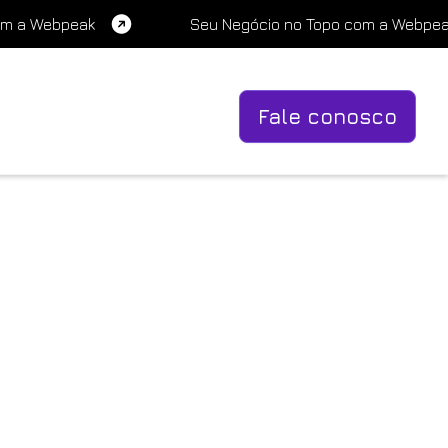
om a Webpeak
Seu Negócio no Topo com a Webpe
Fale conosco