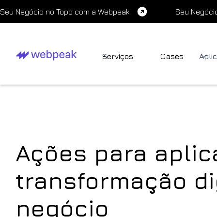
Seu Negócio no Topo com a Webpeak
Seu Negóci
Serviços
Cases
Apli
Ações para aplic
transformação di
negócio