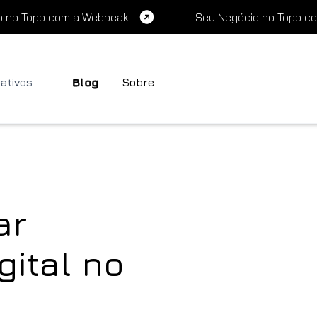
o no Topo com a Webpeak
Seu Negócio no Topo c
cativos
Blog
Sobre
ar
gital no