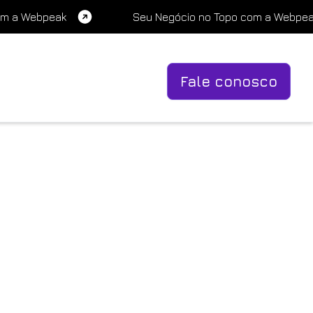
om a Webpeak
Seu Negócio no Topo com a Webpe
Fale conosco