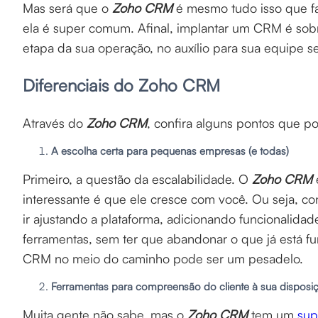
Mas será que o
Zoho CRM
é mesmo tudo isso que f
ela é super comum. Afinal, implantar um CRM é sobr
etapa da sua operação, no auxílio para sua equipe se
Diferenciais do Zoho CRM
Através do
Zoho CRM
, confira alguns pontos que p
A escolha certa para pequenas empresas (e todas)
Primeiro, a questão da escalabilidade. O
Zoho CRM
interessante é que ele cresce com você. Ou seja, 
ir ajustando a plataforma, adicionando funcionalida
ferramentas, sem ter que abandonar o que já está f
CRM no meio do caminho pode ser um pesadelo.
Ferramentas para compreensão do cliente à sua dispos
Muita gente não sabe, mas o
Zoho CRM
tem um
sup