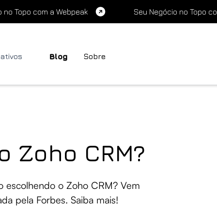
o no Topo com a Webpeak
Seu Negócio no Topo c
cativos
Blog
Sobre
no Zoho CRM?
tão escolhendo o Zoho CRM? Vem
da pela Forbes. Saiba mais!