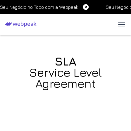
Seu Negócio no Topo com a Webpeak
Seu Negóci
SLA
Service Level
Agreement