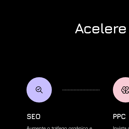
Acelere
SEO
PPC
Aumente o tráfego orgânico e
Invista