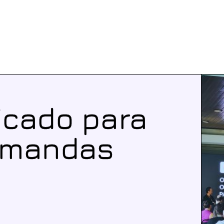
ficado para
emandas