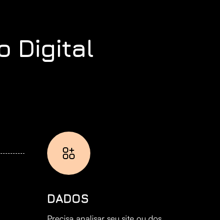
 Digital
DADOS
Precisa analisar seu site ou dos