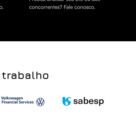
o.
concorrentes? Fale conosco.
trabalho