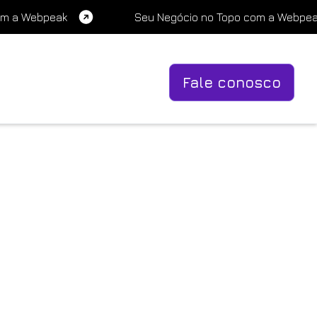
om a Webpeak
Seu Negócio no Topo com a Webpe
Fale conosco