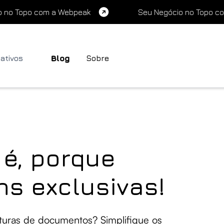
o no Topo com a Webpeak
Seu Negócio no Topo c
cativos
Blog
Sobre
 é, porque
ns exclusivas!
aturas de documentos? Simplifique os