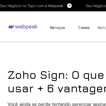
Seu Negócio no Topo com a Webpeak
Seu Negóci
Serviços
Cases
Apli
Zoho Sign: O que
usar + 6 vantage
Você ainda se perde tentando gerenciar assin