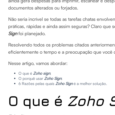
ainda gera despesas para imprimir, escanear e desp
documentos alterados ou forjados.
Não seria incrível se todas as tarefas chatas envolv
práticas, rápidas e ainda assim seguras? Claro que 
Sign
foi planejado.
Resolvendo todos os problemas citados anteriorment
eficientemente o tempo e a preocupação que você d
Nesse artigo, vamos abordar:
O que é
Zoho sign
;
O porquê usar
Zoho Sign
;
6 Razões pelas quais
Zoho Sign
é a melhor solução.
O que é
Zoho 