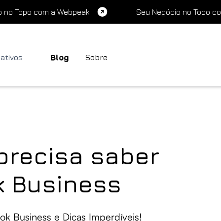
o no Topo com a Webpeak
Seu Negócio no Topo c
cativos
Blog
Sobre
precisa saber
k Business
ok Business e Dicas Imperdíveis!