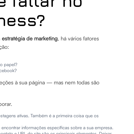
 faltar no
ness?
a
estratégia de marketing
, há vários fatores
ção:
do papel?
acebook?
 seções à sua página — mas nem todas são
orar.
ostagens ativas. Também é a primeira coisa que os
 encontrar informações específicas sobre a sua empresa.
ntato e URL do site são os principais elementos. Deixar