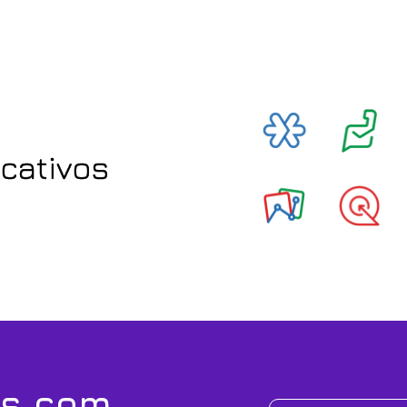
icativos
os com