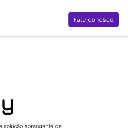
Fale conosco
ly
a solução abrangente de