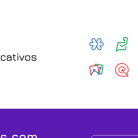
icativos
os com