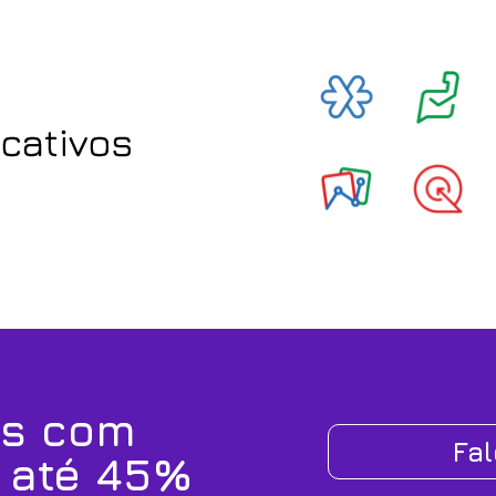
icativos
os com
Fa
 até 45%