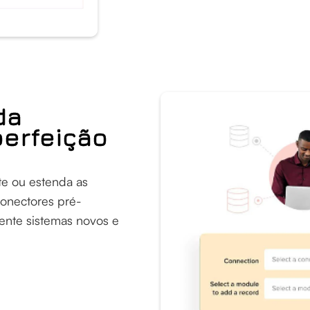
da
perfeição
te ou estenda as
conectores pré-
ente sistemas novos e